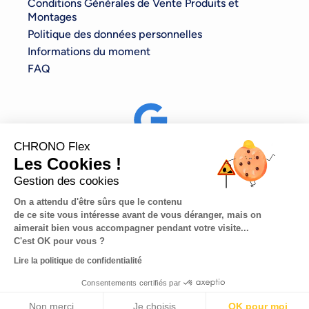
Conditions Générales de Vente Produits et
Montages
Politique des données personnelles
Informations du moment
FAQ
CHRONO Flex
Vous aussi donnez-nous votre avis sur Google Avis.
Les Cookies !
Gestion des cookies
On a attendu d'être sûrs que le contenu
de ce site vous intéresse avant de vous déranger, mais on
aimerait bien vous accompagner pendant votre visite...
©2022 Tous droits réservés – CHRONO Flex –
Mentions
C'est OK pour vous ?
légales
– Plan du site
Lire la politique de confidentialité
J'estime le délai et 
Consentements certifiés par
je demande mon 
intervention
Non merci
Je choisis
OK pour moi